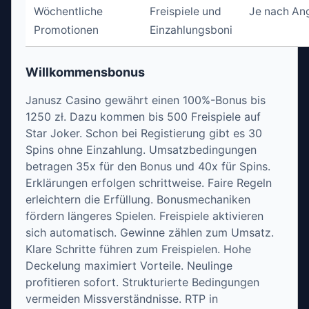
Wöchentliche
Freispiele und
Je nach An
Promotionen
Einzahlungsboni
Willkommensbonus
Janusz Casino gewährt einen 100%-Bonus bis
1250 zł. Dazu kommen bis 500 Freispiele auf
Star Joker. Schon bei Registierung gibt es 30
Spins ohne Einzahlung. Umsatzbedingungen
betragen 35x für den Bonus und 40x für Spins.
Erklärungen erfolgen schrittweise. Faire Regeln
erleichtern die Erfüllung. Bonusmechaniken
fördern längeres Spielen. Freispiele aktivieren
sich automatisch. Gewinne zählen zum Umsatz.
Klare Schritte führen zum Freispielen. Hohe
Deckelung maximiert Vorteile. Neulinge
profitieren sofort. Strukturierte Bedingungen
vermeiden Missverständnisse. RTP in