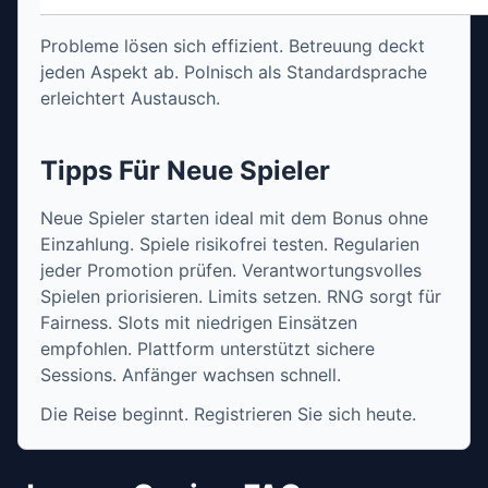
Probleme lösen sich effizient. Betreuung deckt
jeden Aspekt ab. Polnisch als Standardsprache
erleichtert Austausch.
Tipps Für Neue Spieler
Neue Spieler starten ideal mit dem Bonus ohne
Einzahlung. Spiele risikofrei testen. Regularien
jeder Promotion prüfen. Verantwortungsvolles
Spielen priorisieren. Limits setzen. RNG sorgt für
Fairness. Slots mit niedrigen Einsätzen
empfohlen. Plattform unterstützt sichere
Sessions. Anfänger wachsen schnell.
Die Reise beginnt. Registrieren Sie sich heute.