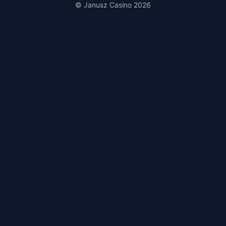
© Janusz Casino 2026