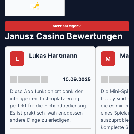
Mehr anzeigen
Janusz Casino Bewertungen
Lukas Hartmann
Math
L
M
10.09.2025
Diese App funktioniert dank der
Die Mini-Spiel
intelligenten Tastenplatzierung
Lobby sind ein
perfekt für die Einhandbedienung.
die es mir erm
Es ist praktisch, währenddessen
eines Spielaut
andere Dinge zu erledigen.
auszuprobieren
komplette Spie