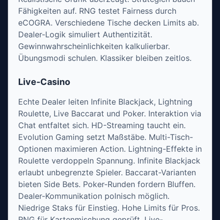
Fähigkeiten auf. RNG testet Fairness durch
eCOGRA. Verschiedene Tische decken Limits ab.
Dealer-Logik simuliert Authentizität.
Gewinnwahrscheinlichkeiten kalkulierbar.
Übungsmodi schulen. Klassiker bleiben zeitlos.
Live-Casino
Echte Dealer leiten Infinite Blackjack, Lightning
Roulette, Live Baccarat und Poker. Interaktion via
Chat entfaltet sich. HD-Streaming taucht ein.
Evolution Gaming setzt Maßstäbe. Multi-Tisch-
Optionen maximieren Action. Lightning-Effekte in
Roulette verdoppeln Spannung. Infinite Blackjack
erlaubt unbegrenzte Spieler. Baccarat-Varianten
bieten Side Bets. Poker-Runden fordern Bluffen.
Dealer-Kommunikation polnisch möglich.
Niedrige Staks für Einstieg. Hohe Limits für Pros.
RNG für Kartenmischung geprüft. Live-