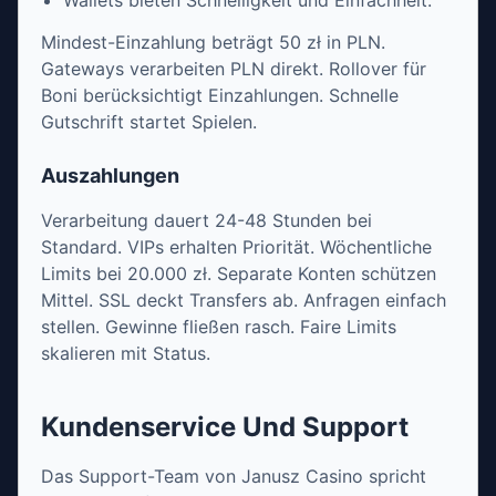
Mindest-Einzahlung beträgt 50 zł in PLN.
Gateways verarbeiten PLN direkt. Rollover für
Boni berücksichtigt Einzahlungen. Schnelle
Gutschrift startet Spielen.
Auszahlungen
Verarbeitung dauert 24-48 Stunden bei
Standard. VIPs erhalten Priorität. Wöchentliche
Limits bei 20.000 zł. Separate Konten schützen
Mittel. SSL deckt Transfers ab. Anfragen einfach
stellen. Gewinne fließen rasch. Faire Limits
skalieren mit Status.
Kundenservice Und Support
Das Support-Team von Janusz Casino spricht