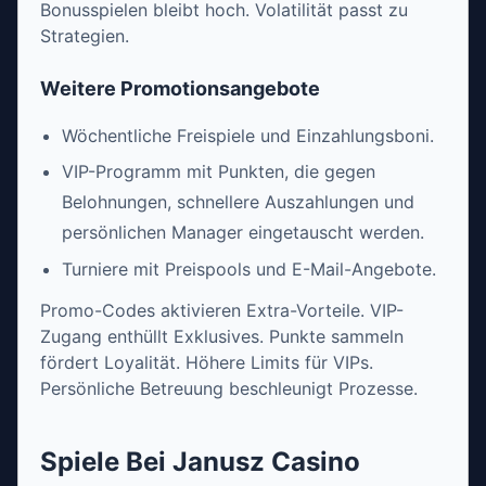
Bonusspielen bleibt hoch. Volatilität passt zu
Strategien.
Weitere Promotionsangebote
Wöchentliche Freispiele und Einzahlungsboni.
VIP-Programm mit Punkten, die gegen
Belohnungen, schnellere Auszahlungen und
persönlichen Manager eingetauscht werden.
Turniere mit Preispools und E-Mail-Angebote.
Promo-Codes aktivieren Extra-Vorteile. VIP-
Zugang enthüllt Exklusives. Punkte sammeln
fördert Loyalität. Höhere Limits für VIPs.
Persönliche Betreuung beschleunigt Prozesse.
Spiele Bei Janusz Casino