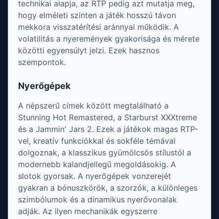
technikai alapja, az RTP pedig azt mutatja meg,
hogy elméleti szinten a játék hosszú távon
mekkora visszatérítési aránnyal működik. A
volatilitás a nyeremények gyakorisága és mérete
közötti egyensúlyt jelzi. Ezek hasznos
szempontok.
Nyerőgépek
A népszerű címek között megtalálható a
Stunning Hot Remastered, a Starburst XXXtreme
és a Jammin' Jars 2. Ezek a játékok magas RTP-
vel, kreatív funkciókkal és sokféle témával
dolgoznak, a klasszikus gyümölcsös stílustól a
modernebb kalandjellegű megoldásokig. A
slotok gyorsak. A nyerőgépek vonzerejét
gyakran a bónuszkörök, a szorzók, a különleges
szimbólumok és a dinamikus nyerővonalak
adják. Az ilyen mechanikák egyszerre