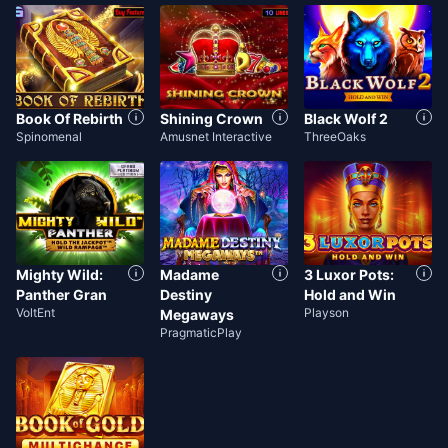
Book Of Rebirth
Shining Crown
Black Wolf 2
Spinomenal
Amusnet Interactive
ThreeOaks
Mighty Wild:
Madame
3 Luxor Pots:
Panther Gran
Destiny
Hold and Win
VoltEnt
Playson
Megaways
PragmaticPlay