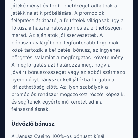
játékélményt és több lehetőséget adhatnak a
játékkínálat kipróbálására. A promóciók
felépítése átlátható, a feltételek világosak, így a
fókusz a használhatóságon és az érthetőségen
marad. Az ajánlatok jól szervezettek. A
bónuszok világában a legfontosabb fogalmak
közé tartozik a befizetési bónusz, az ingyenes
pörgetés, valamint a megforgatási követelmény.
A megforgatás azt határozza meg, hogy a
jóváírt bónuszösszeget vagy az abból származó
nyereményt hányszor kell játékba forgatni a
kifizethetőség előtt. Az ilyen szabályok a
promóciós rendszer megszokott részét képezik,
és segítenek egyértelmű keretet adni a
felhasználásnak.
Üdvözlő bónusz
A Janusz Casino 100%-os bónuszt kínál