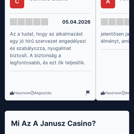
C
A
05.04.2026
Az a tudat, hogy az alkalmazást
jelentősen javí
egy jó hírű szervezet engedélyezi
élményt, amiko
és szabályozza, nyugalmat
biztosít. A biztonság a
legfontosabb, és ezt ők teljesítik.
Hasznos
Megosztás
Hasznos
Mego
Mi Az A Janusz Casino?