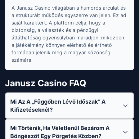
A Janusz Casino világában a humoros arculat és
a strukturált működés egyszerre van jelen. Ez ad
saját karaktert. A platform célja, hogy a
biztonság, a választék és a pénzügyi
átláthatóság egyensúlyban maradjon, miközben
a játékélmény könnyen elérhető és érthető
formában jelenik meg a magyar közönség
számára.
Janusz Casino FAQ
Mi Az A „függőben Lévő Időszak” A
Kifizetéseknél?
Mi Történik, Ha Véletlenül Bezárom A
Böngészőt Egy Pörgetés Közben?