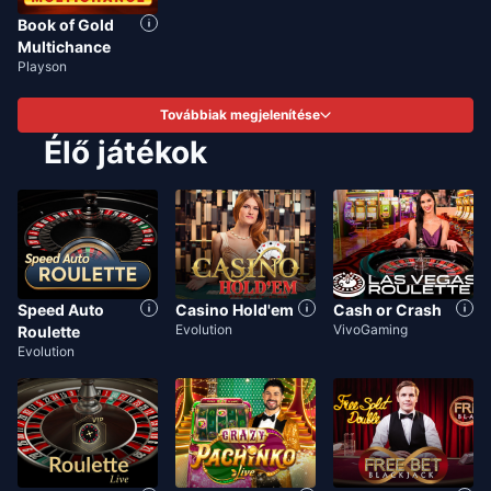
Book of Gold
Multichance
Playson
Továbbiak megjelenítése
Élő játékok
Speed Auto
Casino Hold'em
Cash or Crash
Evolution
VivoGaming
Roulette
Evolution