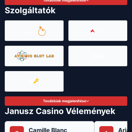
Továbbiak megjelenítése
Szolgáltatók
Továbbiak megjelenítése
Janusz Casino Vélemények
Camille Blanc
Aria