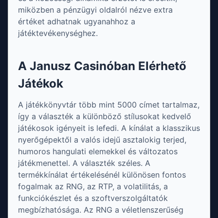
miközben a pénzügyi oldalról nézve extra
értéket adhatnak ugyanahhoz a
játéktevékenységhez.
A Janusz Casinóban Elérhető
Játékok
A játékkönyvtár több mint 5000 címet tartalmaz,
így a választék a különböző stílusokat kedvelő
játékosok igényeit is lefedi. A kínálat a klasszikus
nyerőgépektől a valós idejű asztalokig terjed,
humoros hangulati elemekkel és változatos
játékmenettel. A választék széles. A
termékkínálat értékelésénél különösen fontos
fogalmak az RNG, az RTP, a volatilitás, a
funkciókészlet és a szoftverszolgáltatók
megbízhatósága. Az RNG a véletlenszerűség