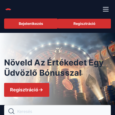
Bejelentkezés
Regisztráció
Növeld Az Értékedet Egy
Üdvözlő Bónusszal
Regisztráció