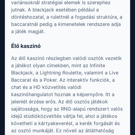
variánsoknál stratégiai elemek is szerephez
jutnak. A blackjack esetében például a
döntéshozatal, a rulettnél a fogadási struktúra, a
baccaratnál pedig a kimenetelek rendszere adja
a játék magját.
Élő kaszinó
Az élő kaszinó részlegben valódi osztók vezetik
a játékot olyan címekben, mint az Infinite
Blackjack, a Lightning Roulette, valamint a Live
Baccarat és a Poker. Az interaktív funkciók, a
chat és a HD közvetítés valódi
kaszinóhangulatot hoznak a képernyőre. Itt a
jelenlét érzése erős. Az élő osztós játékok
sajátossága, hogy az RNG-alapú rendszert valós
idejű stúdióközvetítés váltja fel, ahol a játékos
követheti a kártyakeverést, a kerék forgását és
az osztó munkáját. Ez növeli az átláthatóság