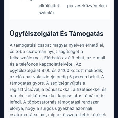
elkülönített
pénzeszközvédelem
számlák
Ügyfélszolgálat És Támogatás
A támogatási csapat magyar nyelven érhető el,
és több csatornán nyújt segítséget a
felhasználóknak. Elérhető az élő chat, az e-mail
és a telefonos kapcsolatfelvétel. Az
ügyfélszolgálat 8:00 és 24:00 között működik,
az élő chat válaszideje pedig 5 percen belüli. A
támogatás gyors. A segítségnyújtás a
regisztrációval, a bónuszokkal, a fizetésekkel és
a technikai kérdésekkel kapcsolatos témákat is
lefedi. A többcsatornás támogatási rendszer
előnye, hogy a sürgős ügyekhez azonnali
csatorna társulhat, míg az összetettebb kérések